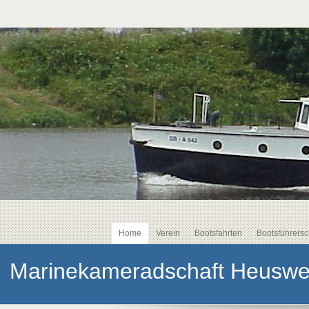
Home
Verein
Bootsfahrten
Bootsführersc
Marinekameradschaft Heusweil